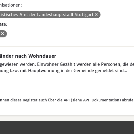
isationen:
tistisches Amt der Landeshauptstadt Stuttgart
ate:
V
länder nach Wohndauer
ewiesen werden: Einwohner Gezählt werden alle Personen, die der 
ung bzw. mit Hauptwohnung in der Gemeinde gemeldet sind...
önnen dieses Register auch über die
API
(siehe
API-Dokumentation
) abrufe