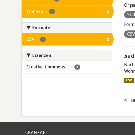
Organ
Wohnen
-
x
1
Sta
Form
Formate
CS
CSV
-
x
1
Lizenzen
Aus
Nachg
Creative Commons...
-
1
Wohn
CSV
Sie k
CKAN-API