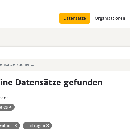
Datensätze
Organisationen
ine Datensätze gefunden
pen:
iales
wohner
Umfragen