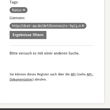
Tags:
Natur
Lizenzen:
http://dcat-ap.de/def/licenses/cc-by/4.0
Ergebnisse filtern
Bitte versuch es mit einer anderen Suche.
Sie können dieses Register auch über die
API
(siehe
API-
Dokumentation
) abrufen.