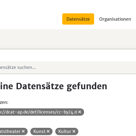
Datensätze
Organisationen
ine Datensätze gefunden
zen:
p://dcat-ap.de/def/licenses/cc-by/4.0
atstheater
Kunst
Kultur