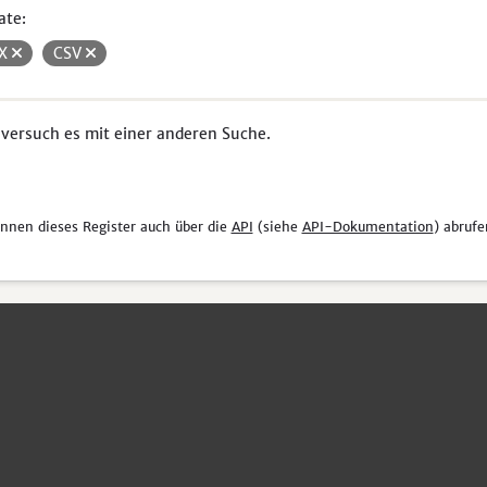
ate:
SX
CSV
 versuch es mit einer anderen Suche.
önnen dieses Register auch über die
API
(siehe
API-Dokumentation
) abrufe