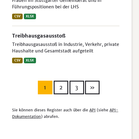
Frauen im Stuttgarter Gemeinderat und in
Führungspositionen bei der LHS
CSV
XLSX
Treibhausgasausstoß
Treibhausgasausstoß in Industrie, Verkehr, private
Haushalte und Gesamtstadt aufgeteilt
CSV
XLSX
1
2
3
»
Sie können dieses Register auch über die
API
(siehe
API-
Dokumentation
) abrufen.