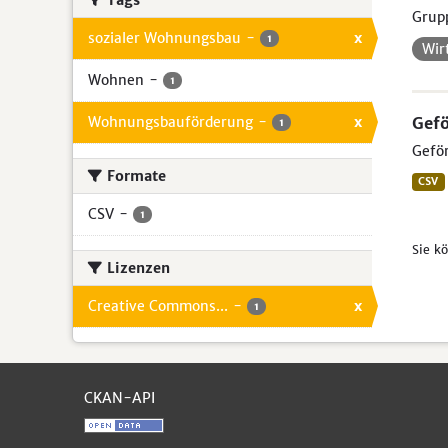
Tags
Grup
sozialer Wohnungsbau
-
x
1
Wir
Wohnen
-
1
Wohnungsbauförderung
-
x
Gef
1
Geför
Formate
CSV
CSV
-
1
Sie k
Lizenzen
Creative Commons...
-
x
1
CKAN-API