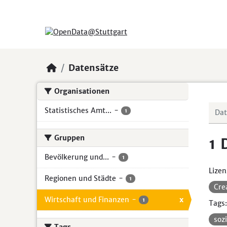
Skip to main content
Datensätze
Organisationen
Statistisches Amt...
-
1
Gruppen
1 
Bevölkerung und...
-
1
Lizen
Regionen und Städte
-
1
Cre
Wirtschaft und Finanzen
-
x
1
Tags:
soz