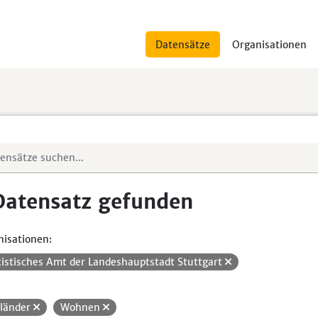
Datensätze
Organisationen
Datensatz gefunden
isationen:
tistisches Amt der Landeshauptstadt Stuttgart
länder
Wohnen