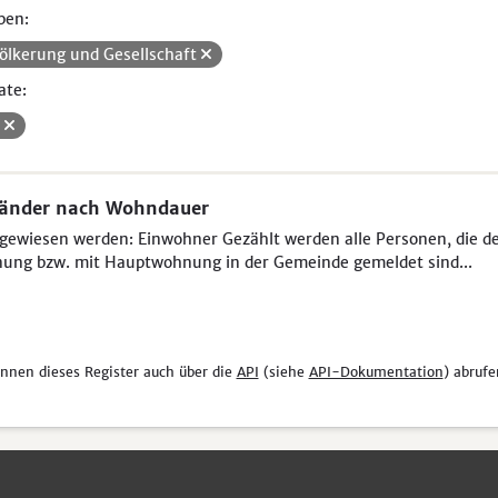
pen:
ölkerung und Gesellschaft
ate:
V
länder nach Wohndauer
ewiesen werden: Einwohner Gezählt werden alle Personen, die der 
ung bzw. mit Hauptwohnung in der Gemeinde gemeldet sind...
önnen dieses Register auch über die
API
(siehe
API-Dokumentation
) abrufe