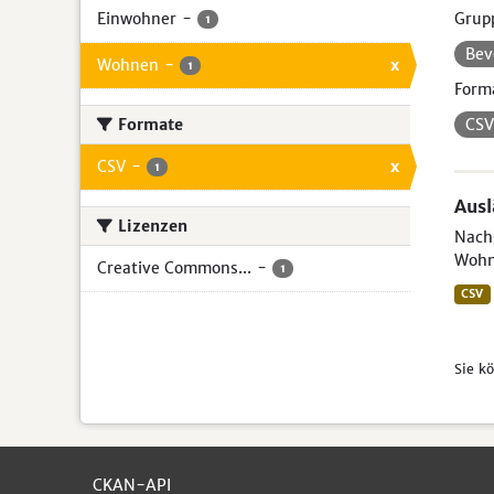
Einwohner
-
Grup
1
Bev
Wohnen
-
x
1
Form
Formate
CS
CSV
-
x
1
Aus
Lizenzen
Nachg
Wohn
Creative Commons...
-
1
CSV
Sie k
CKAN-API