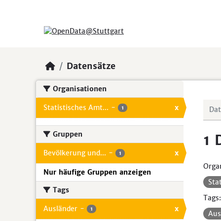
Skip to main content
Datensätze
Organisationen
Statistisches Amt...
-
x
1
Gruppen
1 
Bevölkerung und...
-
x
1
Organ
Nur häufige Gruppen anzeigen
Sta
Tags
Tags:
Ausländer
-
x
1
Aus