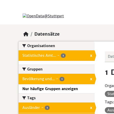
Skip to main content
Datensätze
Organisationen
Statistisches Amt...
-
x
1
Gruppen
1 
Bevölkerung und...
-
x
1
Organ
Nur häufige Gruppen anzeigen
Sta
Tags
Tags:
Ausländer
-
x
1
Aus