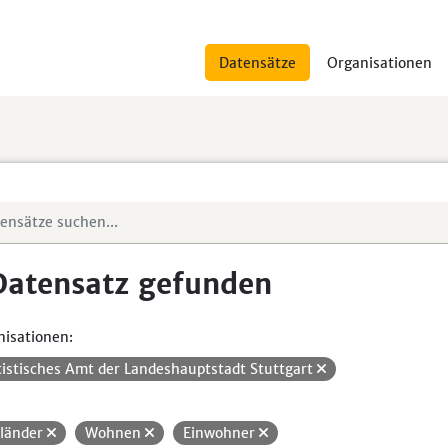
Datensätze
Organisationen
Datensatz gefunden
isationen:
tistisches Amt der Landeshauptstadt Stuttgart
länder
Wohnen
Einwohner