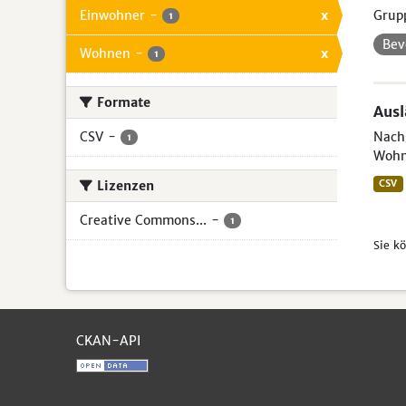
Einwohner
-
x
Grup
1
Bev
Wohnen
-
x
1
Formate
Aus
CSV
-
Nachg
1
Wohn
Lizenzen
CSV
Creative Commons...
-
1
Sie k
CKAN-API