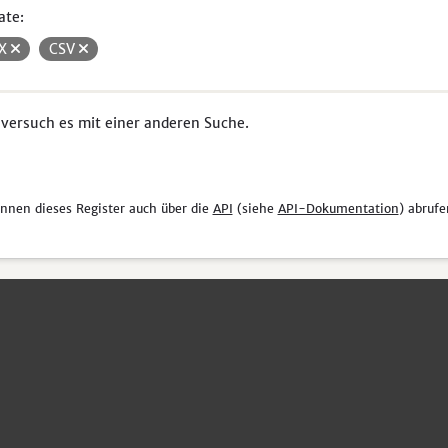
ate:
SX
CSV
 versuch es mit einer anderen Suche.
önnen dieses Register auch über die
API
(siehe
API-Dokumentation
) abrufe