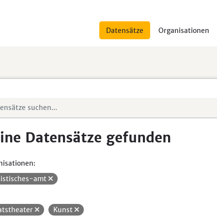
Datensätze
Organisationen
ine Datensätze gefunden
isationen:
tistisches-amt
atstheater
Kunst