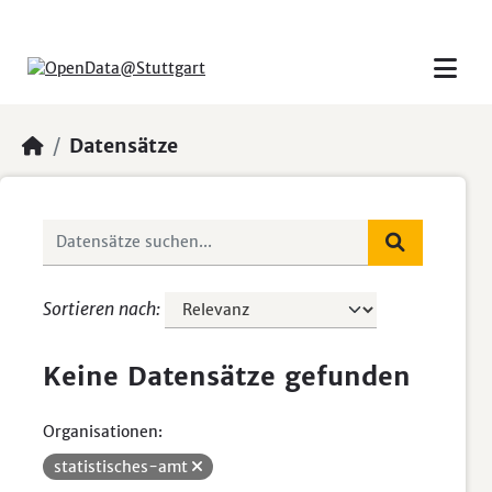
Skip to main content
Datensätze
Sortieren nach
Keine Datensätze gefunden
Organisationen:
statistisches-amt