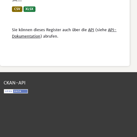
CSV
XLSX
Sie können dieses Register auch über die
API
(siehe
API-
Dokumentation
) abrufen.
CKAN-API