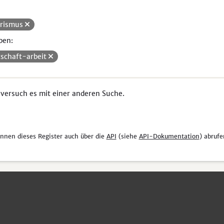
rismus
pen:
tschaft-arbeit
 versuch es mit einer anderen Suche.
önnen dieses Register auch über die
API
(siehe
API-Dokumentation
) abrufe