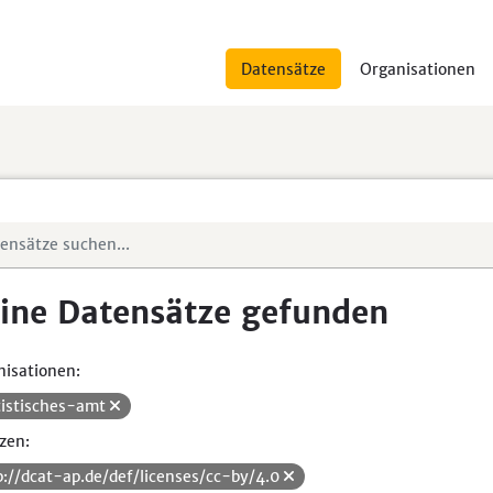
Datensätze
Organisationen
ine Datensätze gefunden
isationen:
tistisches-amt
zen:
p://dcat-ap.de/def/licenses/cc-by/4.0