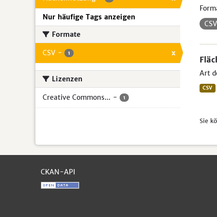
Form
Nur häufige Tags anzeigen
CS
Formate
CSV
-
x
1
Flä
Art d
Lizenzen
CSV
Creative Commons...
-
1
Sie k
CKAN-API