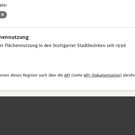
ate:
V
chennutzung
er Flächennutzung in den Stuttgarter Stadtbezirken seit 1996
önnen dieses Register auch über die
API
(siehe
API-Dokumentation
) abrufe