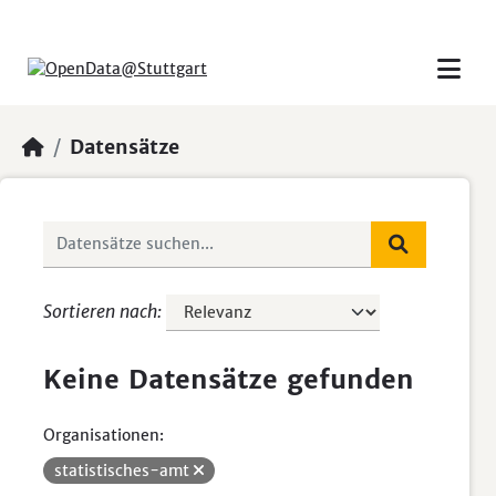
Skip to main content
Datensätze
Sortieren nach
Keine Datensätze gefunden
Organisationen:
statistisches-amt