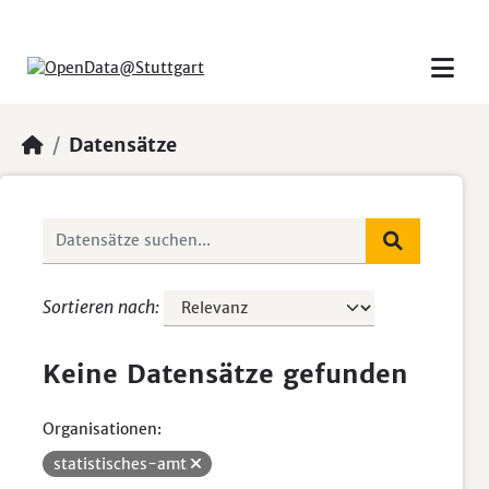
Skip to main content
Datensätze
Sortieren nach
Keine Datensätze gefunden
Organisationen:
statistisches-amt