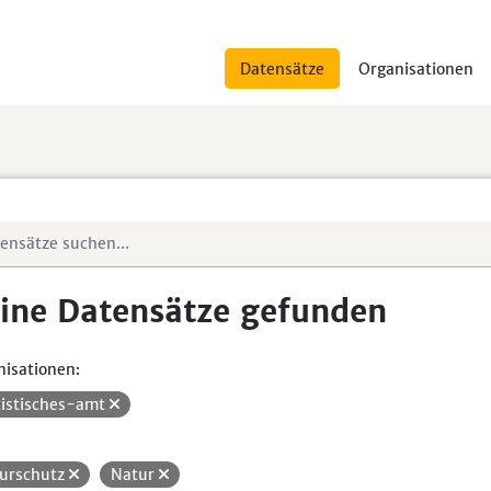
Datensätze
Organisationen
ine Datensätze gefunden
isationen:
tistisches-amt
urschutz
Natur