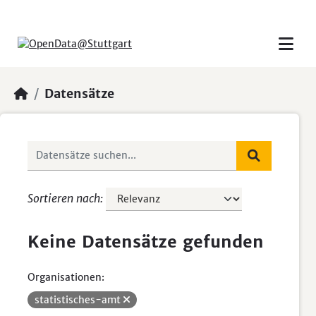
Skip to main content
Datensätze
Sortieren nach
Keine Datensätze gefunden
Organisationen:
statistisches-amt