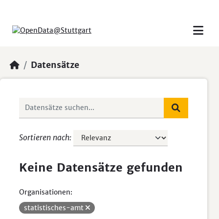
Skip to main content
Datensätze
Sortieren nach
Keine Datensätze gefunden
Organisationen:
statistisches-amt