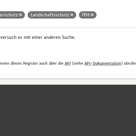
urschutz
Landschaftsschutz
FFH
 versuch es mit einer anderen Suche.
önnen dieses Register auch über die
API
(siehe
API-Dokumentation
) abrufe