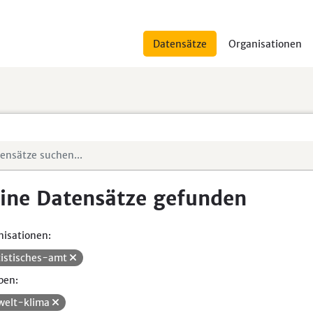
Datensätze
Organisationen
ine Datensätze gefunden
isationen:
tistisches-amt
pen:
elt-klima