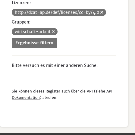
Lizenzen:
http://dcat-ap.de/def/licenses/cc-by/4.0
Gruppen:
wirtschaft-arbeit
Ergebnisse filtern
Bitte versuch es mit einer anderen Suche.
Sie können dieses Register auch über die
API
(siehe
API-
Dokumentation
) abrufen.