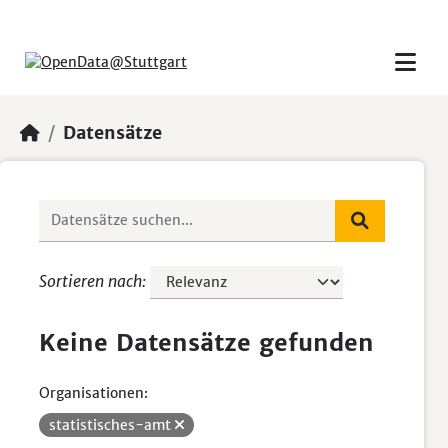
Skip to main content
Datensätze
Sortieren nach
Keine Datensätze gefunden
Organisationen:
statistisches-amt