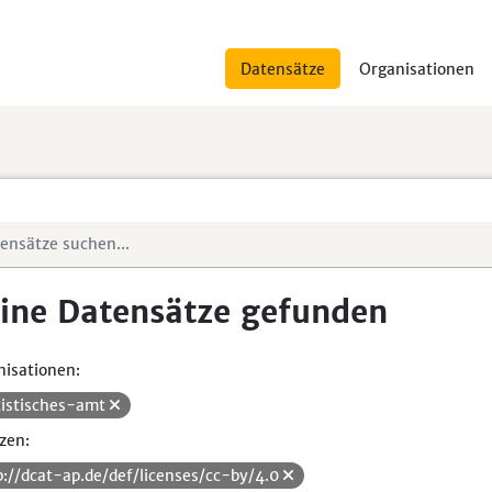
Datensätze
Organisationen
ine Datensätze gefunden
isationen:
tistisches-amt
zen:
p://dcat-ap.de/def/licenses/cc-by/4.0