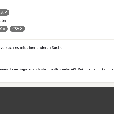
st
ate:
SX
CSV
 versuch es mit einer anderen Suche.
önnen dieses Register auch über die
API
(siehe
API-Dokumentation
) abrufe