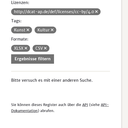
Lizenzen:
http://dcat-ap.de/def/licenses/cc-by/4.0
Tags:
Kunst
Kultur
Formate:
XLSX
CSV
Ergebnisse filtern
Bitte versuch es mit einer anderen Suche.
Sie können dieses Register auch über die
API
(siehe
API-
Dokumentation
) abrufen.