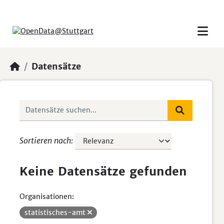
Skip to main content
Datensätze
Sortieren nach
Keine Datensätze gefunden
Organisationen:
statistisches-amt