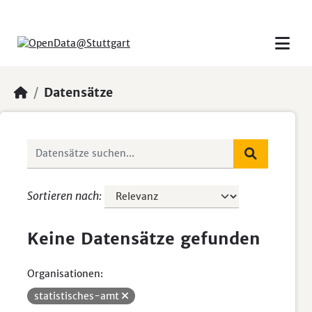
Skip to main content
Datensätze
Sortieren nach
Keine Datensätze gefunden
Organisationen:
statistisches-amt