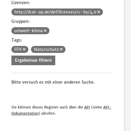
Lizenzen:
http://dcat-ap.de/def/licenses/cc-by/4.0
Gruppen:
umwelt-klima
Tags:
FFH
Naturschutz
Ergebnisse filtern
Bitte versuch es mit einer anderen Suche.
Sie können dieses Register auch über die
API
(siehe
API-
Dokumentation
) abrufen.