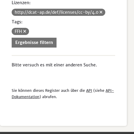
Lizenzen:
http://dcat-ap.de/def/licenses/cc-by/4.0
Tags:
FFH
Ergebnisse filtern
Bitte versuch es mit einer anderen Suche.
Sie können dieses Register auch über die
API
(siehe
API-
Dokumentation
) abrufen.