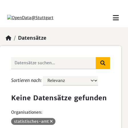
Skip to main content
Datensätze
Sortieren nach
Keine Datensätze gefunden
Organisationen:
statistisches-amt