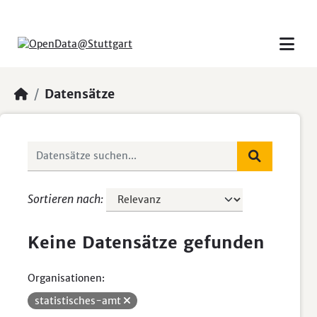
Skip to main content
Datensätze
Sortieren nach
Keine Datensätze gefunden
Organisationen:
statistisches-amt