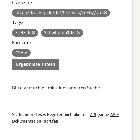
Lizenzen:
http://dcat-ap.de/def/licenses/cc-by/4.0
Tags:
Freizeit
Schwimmbäder
Formate:
CSV
Ergebnisse filtern
Bitte versuch es mit einer anderen Suche.
Sie können dieses Register auch über die
API
(siehe
API-
Dokumentation
) abrufen.