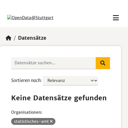
Skip to main content
Datensätze
Sortieren nach
Keine Datensätze gefunden
Organisationen:
statistisches-amt