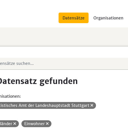
Datensätze
Organisationen
Datensatz gefunden
isationen:
tistisches Amt der Landeshauptstadt Stuttgart
länder
Einwohner