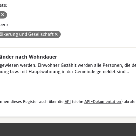
ate:
V
pen:
ölkerung und Gesellschaft
länder nach Wohndauer
ewiesen werden: Einwohner Gezählt werden alle Personen, die der 
ung bzw. mit Hauptwohnung in der Gemeinde gemeldet sind...
önnen dieses Register auch über die
API
(siehe
API-Dokumentation
) abrufe