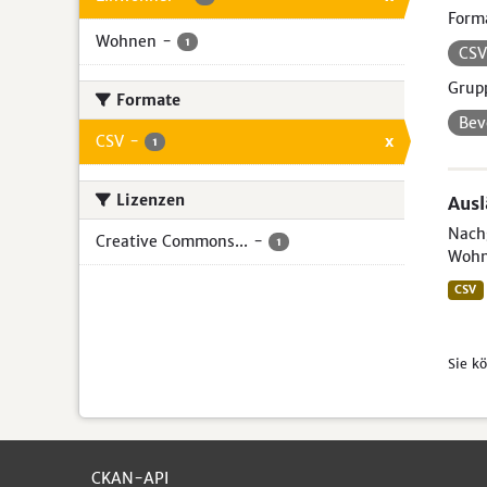
Form
Wohnen
-
1
CS
Grup
Formate
Bev
CSV
-
x
1
Lizenzen
Aus
Nachg
Creative Commons...
-
1
Wohn
CSV
Sie k
CKAN-API