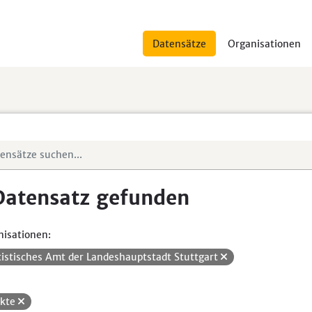
Datensätze
Organisationen
Datensatz gefunden
isationen:
tistisches Amt der Landeshauptstadt Stuttgart
ikte