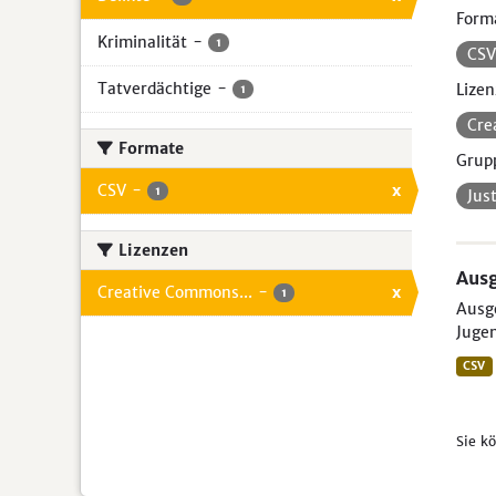
Form
Kriminalität
-
1
CS
Tatverdächtige
-
Lizen
1
Cre
Formate
Grup
CSV
-
x
1
Jus
Lizenzen
Ausg
Creative Commons...
-
x
1
Ausge
Jugen
CSV
Sie k