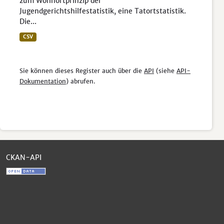
zum Wohnortprinzip der
Jugendgerichtshilfestatistik, eine Tatortstatistik.
Die...
CSV
Sie können dieses Register auch über die
API
(siehe
API-
Dokumentation
) abrufen.
CKAN-API