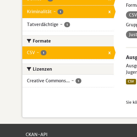
Form
Kriminalität
-
x
1
CS
Tatverdächtige
-
Grup
1
Jus
Formate
CSV
-
x
1
Ausg
Ausge
Lizenzen
Jugen
Creative Commons...
-
1
CSV
Sie k
CKAN-API