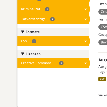
Lizen
Kriminalität
-
x
1
Cre
Tatverdächtige
-
x
Form
1
CS
Formate
Grup
CSV
-
x
1
Bev
Lizenzen
Ausg
Creative Commons...
-
x
1
Ausge
Jugen
CSV
Sie k