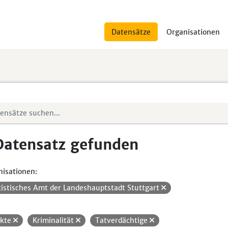
Datensätze
Organisationen
Datensatz gefunden
isationen:
tistisches Amt der Landeshauptstadt Stuttgart
ikte
Kriminalität
Tatverdächtige