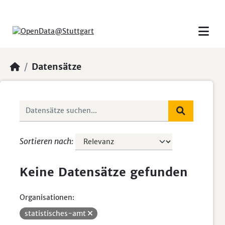
Skip to main content
Datensätze
Sortieren nach
Keine Datensätze gefunden
Organisationen:
statistisches-amt