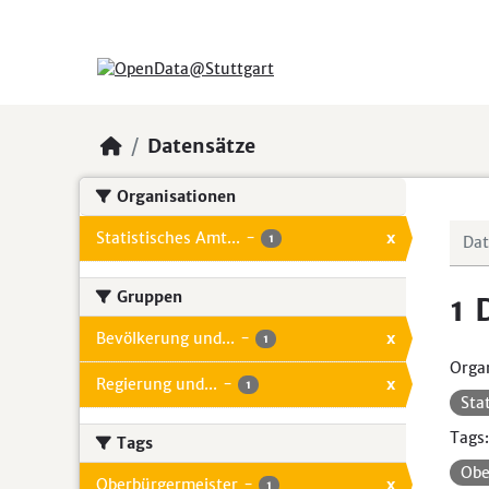
Skip to main content
Datensätze
Organisationen
Statistisches Amt...
-
x
1
Gruppen
1 
Bevölkerung und...
-
x
1
Organ
Regierung und...
-
x
1
Sta
Tags:
Tags
Obe
Oberbürgermeister
-
x
1