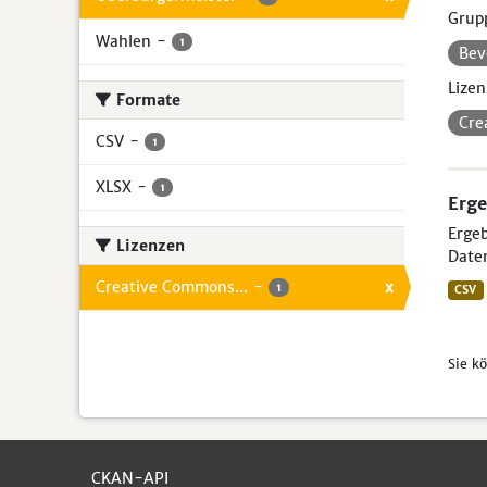
Grup
Wahlen
-
1
Bev
Lizen
Formate
Cre
CSV
-
1
XLSX
-
1
Erge
Ergeb
Lizenzen
Daten
Creative Commons...
-
x
1
CSV
Sie k
CKAN-API