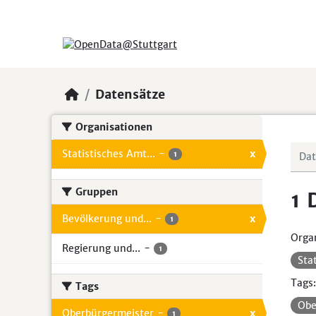
Skip to main content
Datensätze
Organisationen
Statistisches Amt...
-
x
1
Gruppen
1 
Bevölkerung und...
-
x
1
Organ
Regierung und...
-
1
Sta
Tags:
Tags
Obe
Oberbürgermeister
-
x
1