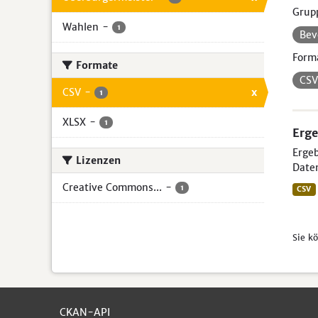
Grup
Wahlen
-
1
Bev
Form
Formate
CS
CSV
-
x
1
XLSX
-
1
Erge
Ergeb
Lizenzen
Daten
Creative Commons...
-
1
CSV
Sie k
CKAN-API