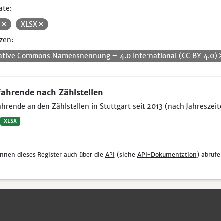
ate:
V
XLSX
zen:
ative Commons Namensnennung – 4.0 International (CC BY 4.0)
ahrende nach Zählstellen
hrende an den Zählstellen in Stuttgart seit 2013 (nach Jahreszeit
XLSX
önnen dieses Register auch über die
API
(siehe
API-Dokumentation
) abrufe