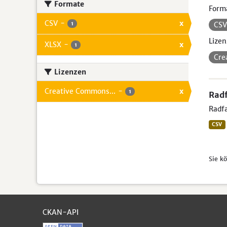
Formate
Form
CSV
-
x
1
CS
Lizen
XLSX
-
x
1
Cre
Lizenzen
Creative Commons...
-
x
1
Radf
Radfa
CSV
Sie k
CKAN-API