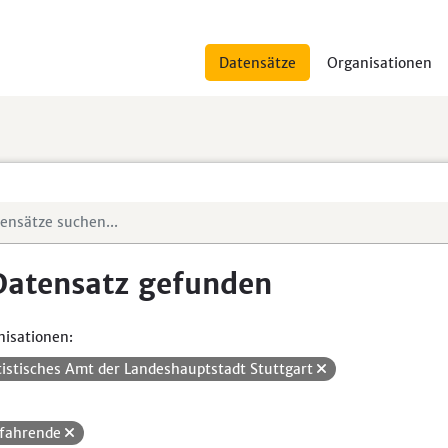
Datensätze
Organisationen
Datensatz gefunden
isationen:
tistisches Amt der Landeshauptstadt Stuttgart
fahrende