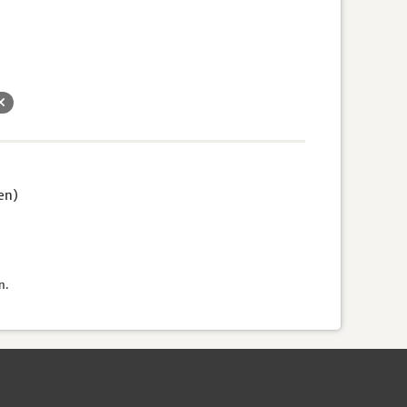
en)
n.