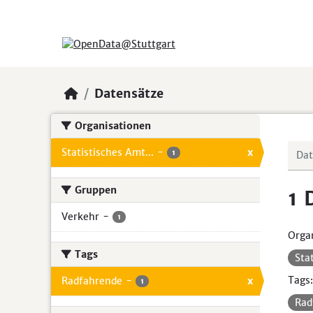
Skip to main content
Datensätze
Organisationen
Statistisches Amt...
-
x
1
Gruppen
1 
Verkehr
-
1
Organ
Tags
Sta
Tags:
Radfahrende
-
x
1
Rad