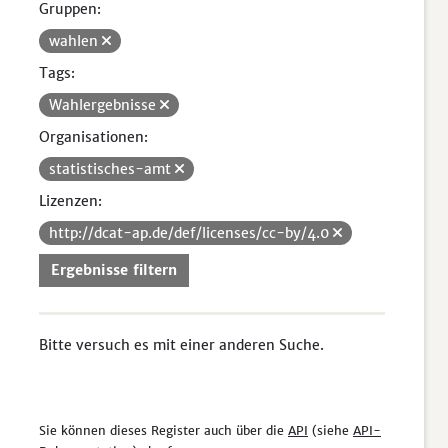
Gruppen:
wahlen
Tags:
Wahlergebnisse
Organisationen:
statistisches-amt
Lizenzen:
http://dcat-ap.de/def/licenses/cc-by/4.0
Ergebnisse filtern
Bitte versuch es mit einer anderen Suche.
Sie können dieses Register auch über die
API
(siehe
API-