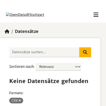
Skip to main content
Datensätze
Sortieren nach
Keine Datensätze gefunden
Formate:
CSV