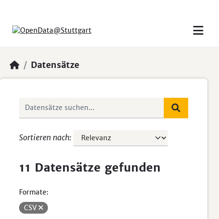
Skip to main content
Datensätze
Sortieren nach
11 Datensätze gefunden
Formate:
CSV