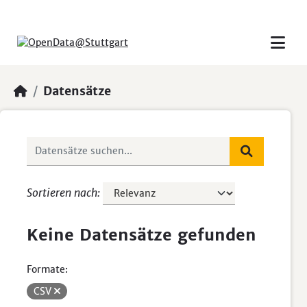
Skip to main content
Datensätze
Sortieren nach
Keine Datensätze gefunden
Formate:
CSV