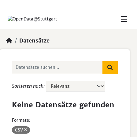
Skip to main content
Datensätze
Sortieren nach
Keine Datensätze gefunden
Formate:
CSV