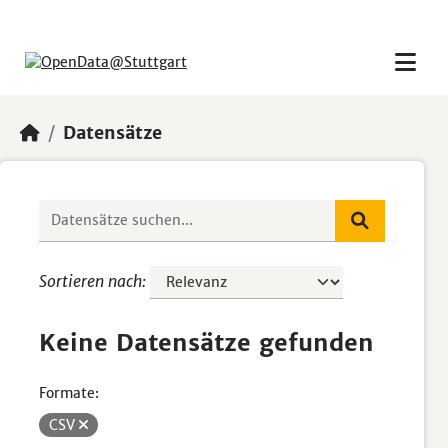
Skip to main content
Datensätze
Sortieren nach
Keine Datensätze gefunden
Formate:
CSV