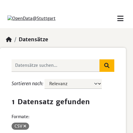
Skip to main content
Datensätze
Sortieren nach
1 Datensatz gefunden
Formate:
CSV