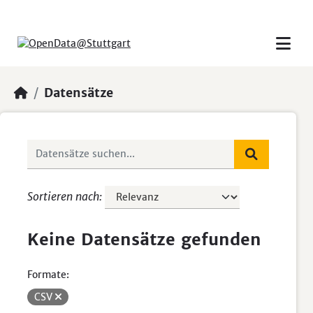
Skip to main content
Datensätze
Sortieren nach
Keine Datensätze gefunden
Formate:
CSV