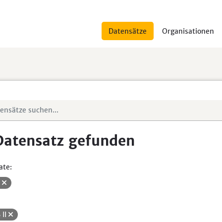
Datensätze
Organisationen
Datensatz gefunden
ate:
V
 II