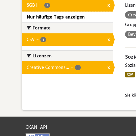
SGB II
-
x
Lizen
1
Cre
Nur häufige Tags anzeigen
Grup
Formate
Bev
CSV
-
x
1
Lizenzen
Sozi
Sozia
Creative Commons...
-
x
1
CSV
Sie k
CKAN-API