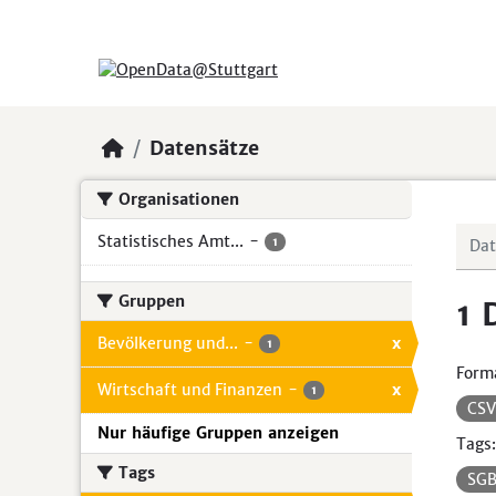
Skip to main content
Datensätze
Organisationen
Statistisches Amt...
-
1
Gruppen
1 
Bevölkerung und...
-
x
1
Form
Wirtschaft und Finanzen
-
x
1
CS
Nur häufige Gruppen anzeigen
Tags:
Tags
SGB