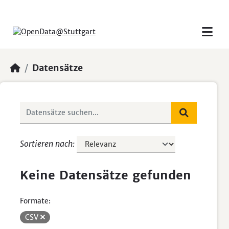
Skip to main content
Datensätze
Sortieren nach
Keine Datensätze gefunden
Formate:
CSV