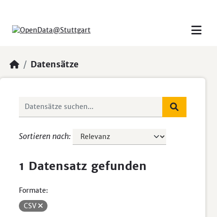
Skip to main content
Datensätze
Sortieren nach
1 Datensatz gefunden
Formate:
CSV