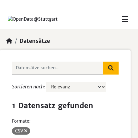
Skip to main content
Datensätze
Sortieren nach
1 Datensatz gefunden
Formate:
CSV