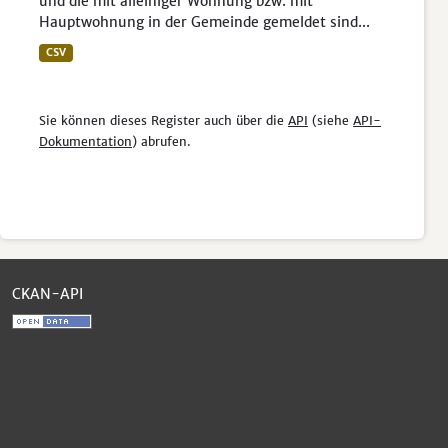
und die mit alleiniger Wohnung bzw. mit
Hauptwohnung in der Gemeinde gemeldet sind...
CSV
Sie können dieses Register auch über die
API
(siehe
API-
Dokumentation
) abrufen.
CKAN-API