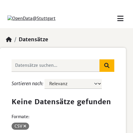
Skip to main content
Datensätze
Sortieren nach
Keine Datensätze gefunden
Formate:
CSV