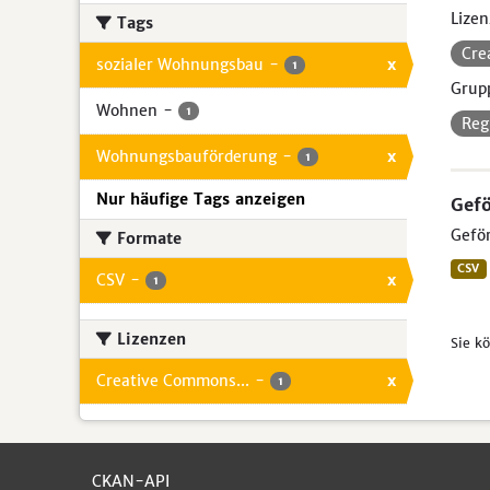
Lizen
Tags
Cre
sozialer Wohnungsbau
-
x
1
Grup
Wohnen
-
1
Reg
Wohnungsbauförderung
-
x
1
Nur häufige Tags anzeigen
Gef
Geför
Formate
CSV
CSV
-
x
1
Lizenzen
Sie k
Creative Commons...
-
x
1
CKAN-API