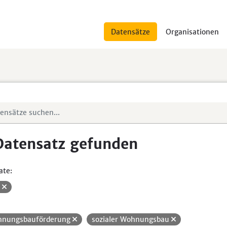
Datensätze
Organisationen
Datensatz gefunden
ate:
V
nungsbauförderung
sozialer Wohnungsbau