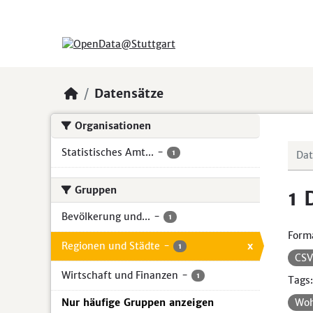
Skip to main content
Datensätze
Organisationen
Statistisches Amt...
-
1
Gruppen
1 
Bevölkerung und...
-
1
Form
Regionen und Städte
-
x
1
CS
Wirtschaft und Finanzen
-
1
Tags:
Nur häufige Gruppen anzeigen
Woh