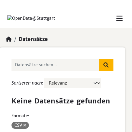
Skip to main content
Datensätze
Sortieren nach
Keine Datensätze gefunden
Formate:
CSV